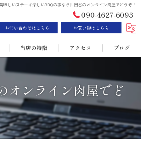
美味しいステーキ楽しいBBQの事なら世田谷のオンライン肉屋でどうぞ！
090-4627-6093
お問い合わせはこちら
お買い物はこちら
当店の特徴
アクセス
ブログ
ステーキ
漫画特集
のオンライン肉屋でど
BBQ
販売
持ち帰り