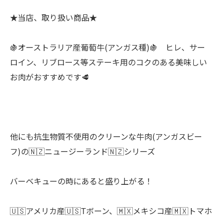
★当店、取り扱い商品★
🍇オーストラリア産葡萄牛(アンガス種)🍇 ヒレ、サー
ロイン、リブロース等ステーキ用のコクのある美味しい
お肉がおすすめです🥩
他にも抗生物質不使用のクリーンな牛肉(アンガスビー
フ)の🇳🇿ニュージーランド🇳🇿シリーズ
バーベキューの時にあると盛り上がる！
🇺🇸アメリカ産🇺🇸Tボーン、🇲🇽メキシコ産🇲🇽トマホ