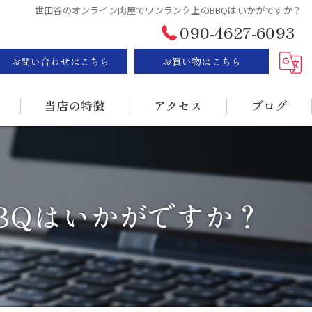
世田谷のオンライン肉屋でワンランク上のBBQはいかがですか？
090-4627-6093
お問い合わせはこちら
お買い物はこちら
当店の特徴
アクセス
ブログ
ステーキ
漫画特集
BBQ
BQはいかがですか？
販売
持ち帰り