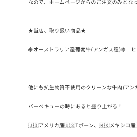
なので、ホームページからのご注文のみとなって
★当店、取り扱い商品★
🍇オーストラリア産葡萄牛(アンガス種)🍇
他にも抗生物質不使用のクリーンな牛肉(アンガス
バーベキューの時にあると盛り上がる！
🇺🇸アメリカ産🇺🇸Tボーン、🇲🇽メ