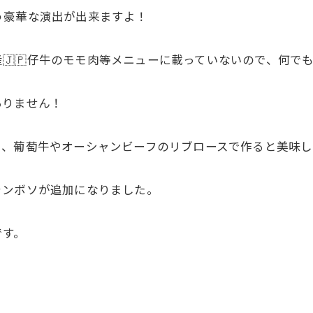
う豪華な演出が出来ますよ！
産🇯🇵仔牛のモモ肉等メニューに載っていないので、何で
ありません！
ら、葡萄牛やオーシャンビーフのリブロースで作ると美味し
ランボソが追加になりました。
です。