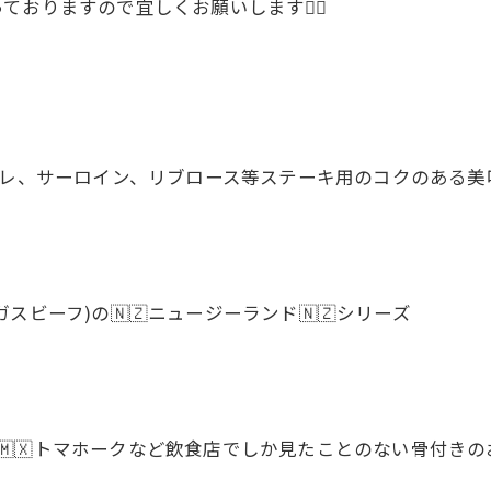
おりますので宜しくお願いします🙇‍♂
 ヒレ、サーロイン、リブロース等ステーキ用のコクのある美
ビーフ)の🇳🇿ニュージーランド🇳🇿シリーズ
キシコ産🇲🇽トマホークなど飲食店でしか見たことのない骨付