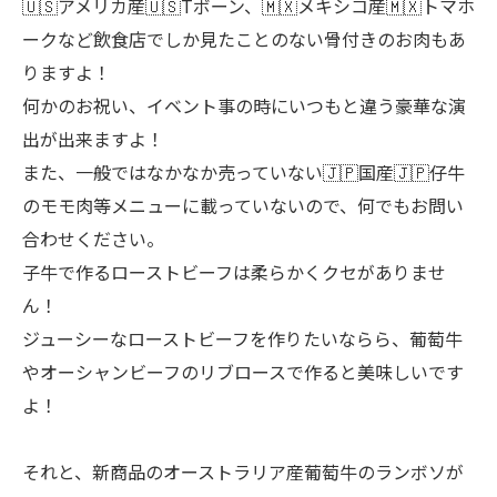
🇺🇸アメリカ産🇺🇸Tボーン、🇲🇽メキシコ産🇲🇽トマホ
ークなど飲食店でしか見たことのない骨付きのお肉もあ
りますよ！
何かのお祝い、イベント事の時にいつもと違う豪華な演
出が出来ますよ！
また、一般ではなかなか売っていない🇯🇵国産🇯🇵仔牛
のモモ肉等メニューに載っていないので、何でもお問い
合わせください。
子牛で作るローストビーフは柔らかくクセがありませ
ん！
ジューシーなローストビーフを作りたいならら、葡萄牛
やオーシャンビーフのリブロースで作ると美味しいです
よ！
それと、新商品のオーストラリア産葡萄牛のランボソが