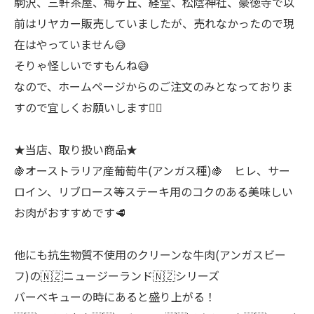
駒沢、三軒茶屋、梅ヶ丘、経堂、松陰神社、豪徳寺で以
前はリヤカー販売していましたが、売れなかったので現
在はやっていません😅
そりゃ怪しいですもんね😅
なので、ホームページからのご注文のみとなっておりま
すので宜しくお願いします🙇‍♂
★当店、取り扱い商品★
🍇オーストラリア産葡萄牛(アンガス種)🍇 ヒレ、サー
ロイン、リブロース等ステーキ用のコクのある美味しい
お肉がおすすめです🥩
他にも抗生物質不使用のクリーンな牛肉(アンガスビー
フ)の🇳🇿ニュージーランド🇳🇿シリーズ
バーベキューの時にあると盛り上がる！