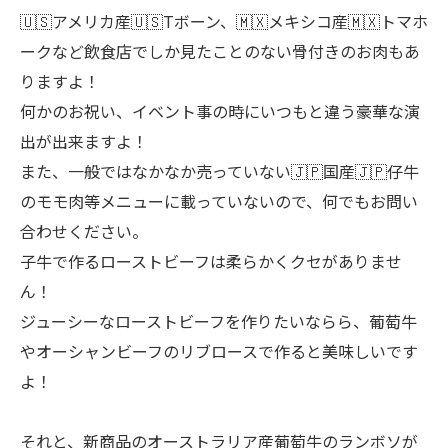
🇺🇸アメリカ産🇺🇸Tボーン、🇲🇽メキシコ産🇲🇽トマホ
ークなど飲食店でしか見たことのない骨付きのお肉もあ
りますよ！
何かのお祝い、イベント事の時にいつもと違う豪華な演
出が出来ますよ！
また、一般ではなかなか売っていない🇯🇵国産🇯🇵仔牛
のモモ肉等メニューに載っていないので、何でもお問い
合わせください。
子牛で作るローストビーフは柔らかくクセがありませ
ん！
ジューシーなローストビーフを作りたいならら、葡萄牛
やオーシャンビーフのリブロースで作ると美味しいです
よ！
それと、新商品のオーストラリア産葡萄牛のランボソが