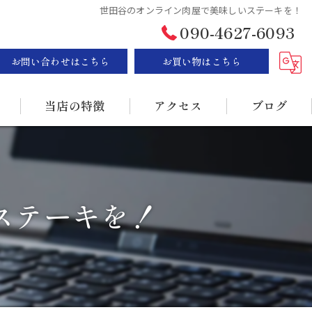
世田谷のオンライン肉屋で美味しいステーキを！
090-4627-6093
お問い合わせはこちら
お買い物はこちら
当店の特徴
アクセス
ブログ
ステーキ
漫画特集
BBQ
ステーキを！
販売
持ち帰り