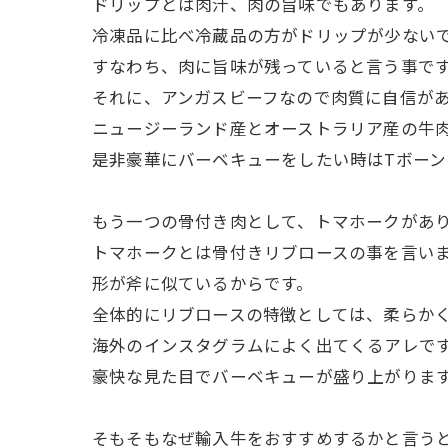
ドリップとは肉汁、肉の旨味でもあります。
冷凍品に比べ冷蔵品の方がドリップが少ない
すなわち、肉に旨味が残っていると言う事で
それに、アンガスビーフなので肉質に自信が
ニュージーランド産とオーストラリア産の牛
是非豪華にバーベキューをしたい時はTボー
もう一つの骨付き肉として、トマホークがあ
トマホークとは骨付きリブロースの事を言い
形が斧に似ているからです。
全体的にリブロースの特徴としては、柔らか
海外のインスタグラムによく出てくるアレで
豪快な見た目でバーベキューが盛り上がりま
そもそもなぜ輸入牛をおすすめするかと言う