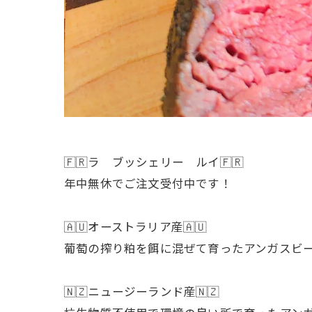
🇫🇷ラ ブッシェリー ルイ🇫🇷
年中無休でご注文受付中です！
🇦🇺オーストラリア産🇦🇺
葡萄の搾り粕を餌に混ぜて育ったアンガスビ
🇳🇿ニュージーランド産🇳🇿