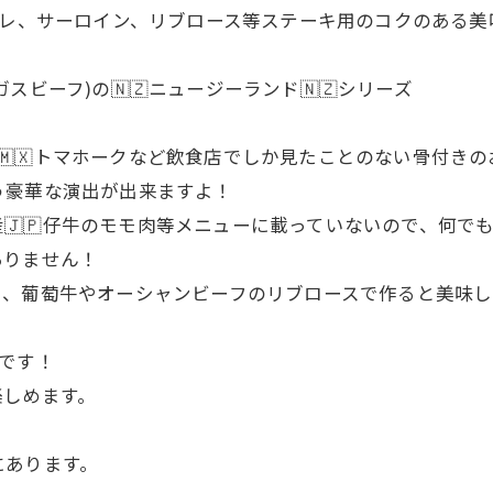
 ヒレ、サーロイン、リブロース等ステーキ用のコクのある美
ビーフ)の🇳🇿ニュージーランド🇳🇿シリーズ
キシコ産🇲🇽トマホークなど飲食店でしか見たことのない骨付
う豪華な演出が出来ますよ！
産🇯🇵仔牛のモモ肉等メニューに載っていないので、何で
ありません！
ら、葡萄牛やオーシャンビーフのリブロースで作ると美味し
です！
楽しめます。
にあります。