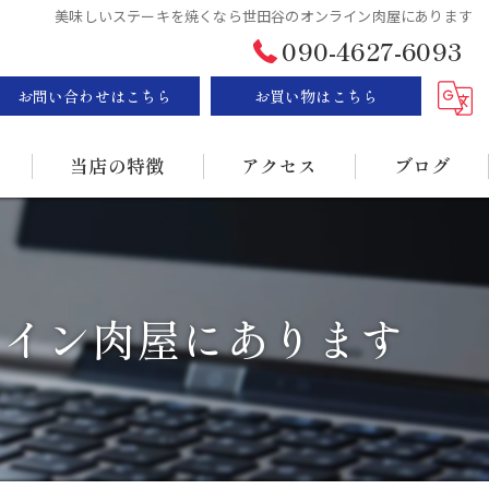
美味しいステーキを焼くなら世田谷のオンライン肉屋にあります
090-4627-6093
お問い合わせはこちら
お買い物はこちら
当店の特徴
アクセス
ブログ
ステーキ
漫画特集
BBQ
ライン肉屋にあります
販売
持ち帰り