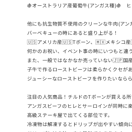
🍇オーストラリア産葡萄牛(アンガス種)🍇
他にも抗生物質不使用のクリーンな牛肉(アンガス
バーベキューの時にあると盛り上がる！
🇺🇸アメリカ産🇺🇸Tボーン、🇲🇽メ
何かのお祝い、イベント事の時にいつもと違
また、一般ではなかなか売っていない🇯🇵国
子牛で作るローストビーフは柔らかくクセが
ジューシーなローストビーフを作りたいなら
注目の人気商品！チルドのTボーンが買える所
アンガスビーフのヒレとサーロインが同時に
高級ステーキ屋で出てくる部位です。
冷凍物は解凍するとドリップが出やすい傾向