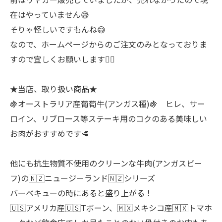
在はやっていません😅
そりゃ怪しいですもんね😅
なので、ホームページからのご注文のみとなっておりま
すので宜しくお願いします🙇‍♂
★当店、取り扱い商品★
🍇オーストラリア産葡萄牛(アンガス種)🍇 ヒレ、サー
ロイン、リブロース等ステーキ用のコクのある美味しい
お肉がおすすめです🥩
他にも抗生物質不使用のクリーンな牛肉(アンガスビー
フ)の🇳🇿ニュージーランド🇳🇿シリーズ
バーベキューの時にあると盛り上がる！
🇺🇸アメリカ産🇺🇸Tボーン、🇲🇽メキシコ産🇲🇽トマホ