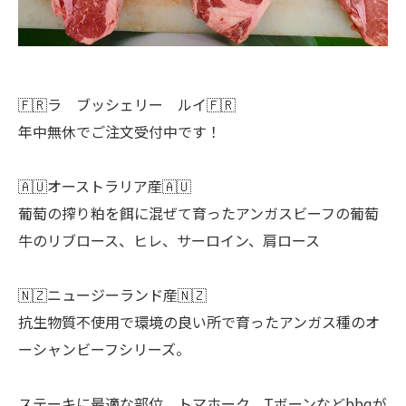
🇫🇷ラ ブッシェリー ルイ🇫🇷
年中無休でご注文受付中です！
🇦🇺オーストラリア産🇦🇺
葡萄の搾り粕を餌に混ぜて育ったアンガスビーフの葡萄
牛のリブロース、ヒレ、サーロイン、肩ロース
🇳🇿ニュージーランド産🇳🇿
抗生物質不使用で環境の良い所で育ったアンガス種のオ
ーシャンビーフシリーズ。
ステーキに最適な部位、トマホーク、Tボーンなどbbqが