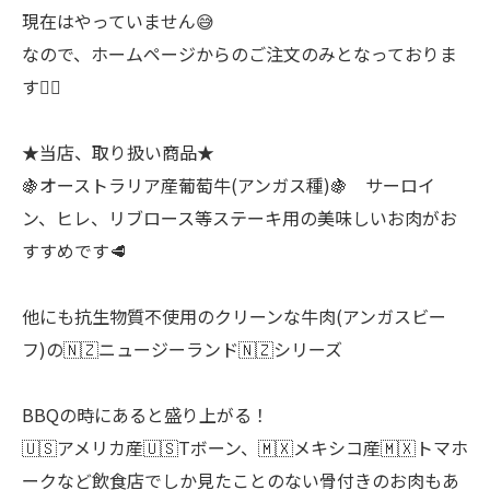
現在はやっていません😅
なので、ホームページからのご注文のみとなっておりま
す🙇‍♂
★当店、取り扱い商品★
🍇オーストラリア産葡萄牛(アンガス種)🍇 サーロイ
ン、ヒレ、リブロース等ステーキ用の美味しいお肉がお
すすめです🥩
他にも抗生物質不使用のクリーンな牛肉(アンガスビー
フ)の🇳🇿ニュージーランド🇳🇿シリーズ
BBQの時にあると盛り上がる！
🇺🇸アメリカ産🇺🇸Tボーン、🇲🇽メキシコ産🇲🇽トマホ
ークなど飲食店でしか見たことのない骨付きのお肉もあ