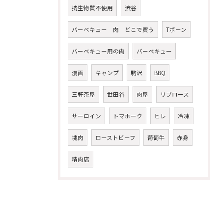
抗生物質不使用
渋谷
バーベキュー 肉 どこで買う
Tボーン
バーベキュー用の肉
バーベキュー
漫画
キャンプ
駒沢
BBQ
三軒茶屋
世田谷
肉屋
リブロース
サーロイン
トマホーク
ヒレ
冷凍
塊肉
ローストビーフ
葡萄牛
赤身
精肉店