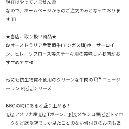
現在はやっていません😅
なので、ホームページからのご注文のみとなっておりま
す🙇‍♂
★当店、取り扱い商品★
🍇オーストラリア産葡萄牛(アンガス種)🍇 サーロイ
ン、ヒレ、リブロース等ステーキ用の美味しいお肉がお
すすめです🥩
他にも抗生物質不使用のクリーンな牛肉の🇳🇿ニュージ
ーランド🇳🇿シリーズ
BBQの時にあると盛り上がる！
🇺🇸アメリカ産🇺🇸Tボーン、🇲🇽メキシコ産🇲🇽トマホ
ークなど飲食店でしか見たことのない骨付きのお肉もあ