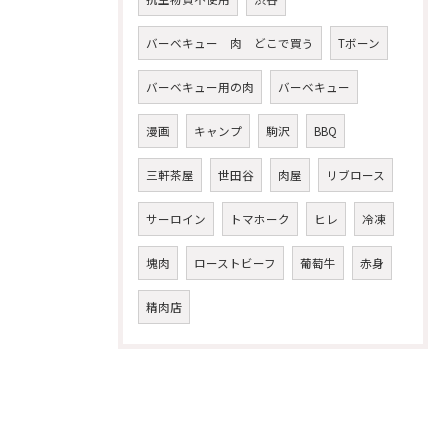
バーベキュー 肉 どこで買う
Tボーン
バーベキュー用の肉
バーベキュー
漫画
キャンプ
駒沢
BBQ
三軒茶屋
世田谷
肉屋
リブロース
サーロイン
トマホーク
ヒレ
冷凍
塊肉
ローストビーフ
葡萄牛
赤身
精肉店