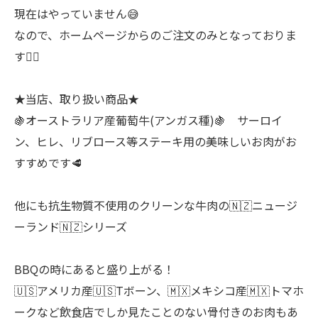
現在はやっていません😅
なので、ホームページからのご注文のみとなっておりま
す🙇‍♂
★当店、取り扱い商品★
🍇オーストラリア産葡萄牛(アンガス種)🍇 サーロイ
ン、ヒレ、リブロース等ステーキ用の美味しいお肉がお
すすめです🥩
他にも抗生物質不使用のクリーンな牛肉の🇳🇿ニュージ
ーランド🇳🇿シリーズ
BBQの時にあると盛り上がる！
🇺🇸アメリカ産🇺🇸Tボーン、🇲🇽メキシコ産🇲🇽トマホ
ークなど飲食店でしか見たことのない骨付きのお肉もあ