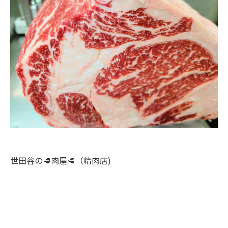
世田谷の🥩肉屋🥩（精肉店)