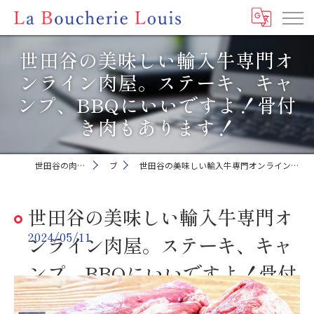
世田谷の美味しい輸入牛専門オ
ンライン肉屋。ステーキ、キャ
ンプ、BBQにいいですよ！骨付
き肉もあります！
世田谷の肉屋ならLa Boucherie Louis
ブログ
世田谷の美味しい輸入牛専門オンライン肉屋。ステーキ、キャンプ、BBQにいいですよ！骨付き肉もあります！
世田谷の美味しい輸入牛専門オ
2024/05/11
ンライン肉屋。ステーキ、キャ
ンプ、BBQにいいですよ！骨付
き肉もあります！