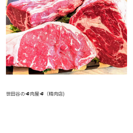
世田谷の🥩肉屋🥩（精肉店)