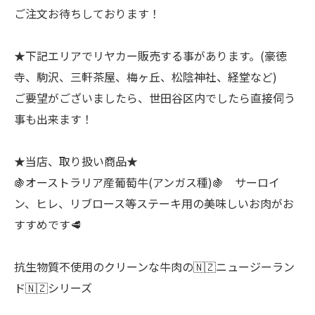
ご注文お待ちしております！
★下記エリアでリヤカー販売する事があります。(豪徳
寺、駒沢、三軒茶屋、梅ヶ丘、松陰神社、経堂など)
ご要望がございましたら、世田谷区内でしたら直接伺う
事も出来ます！
★当店、取り扱い商品★
🍇オーストラリア産葡萄牛(アンガス種)🍇 サーロイ
ン、ヒレ、リブロース等ステーキ用の美味しいお肉がお
すすめです🥩
抗生物質不使用のクリーンな牛肉の🇳🇿ニュージーラン
ド🇳🇿シリーズ