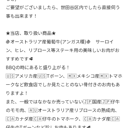
ご要望がございましたら、世田谷区内でしたら直接伺う
事も出来ます！
★当店、取り扱い商品★
🍇オーストラリア産葡萄牛(アンガス種)🍇 サーロイ
ン、ヒレ、リブロース等ステーキ用の美味しいお肉がお
すすめです🥩
BBQの時にあると盛り上がる！
🇺🇸アメリカ産🇺🇸Tボーン、🇲🇽メキシコ産🇲🇽トマホ
ークなど飲食店でしか見たことのない骨付きのお肉もあ
りますよ！
また、一般ではなかなか売っていない🇯🇵国産🇯🇵仔牛
のモモ肉、🇦🇺オーストラリア産リブロースの熟成肉、
🇨🇦カナダ産🇨🇦仔牛のトマホーク、🇨🇦カナダ産🇨🇦
仔牛のTボーンなど珍しお肉もあります🥩