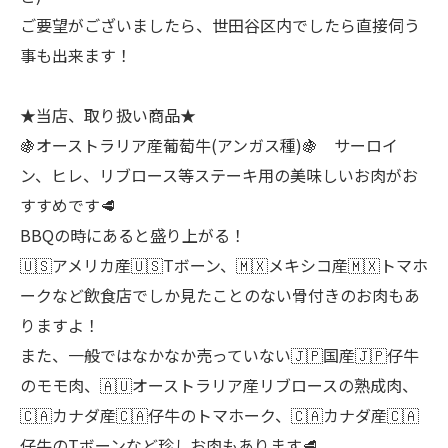
ご要望がございましたら、世田谷区内でしたら直接伺う
事も出来ます！
★当店、取り扱い商品★
🍇オーストラリア産葡萄牛(アンガス種)🍇 サーロイ
ン、ヒレ、リブロース等ステーキ用の美味しいお肉がお
すすめです🥩
BBQの時にあると盛り上がる！
🇺🇸アメリカ産🇺🇸Tボーン、🇲🇽メキシコ産🇲🇽トマホ
ークなど飲食店でしか見たことのない骨付きのお肉もあ
りますよ！
また、一般ではなかなか売っていない🇯🇵国産🇯🇵仔牛
のモモ肉、🇦🇺オーストラリア産リブロースの熟成肉、
🇨🇦カナダ産🇨🇦仔牛のトマホーク、🇨🇦カナダ産🇨🇦
仔牛のTボーンなど珍しお肉もあります🥩