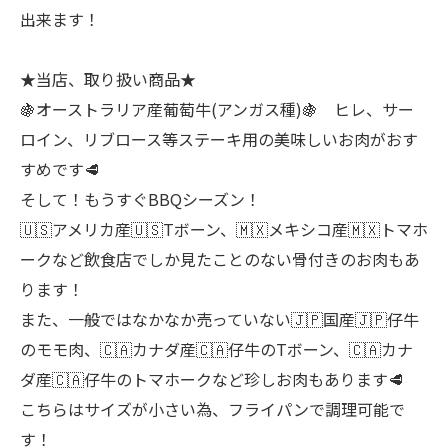
出来ます！
★当店、取り扱い商品★
🍇オーストラリア産葡萄牛(アンガス種)🍇 ヒレ、サー
ロイン、リブロース等ステーキ用の美味しいお肉がおす
すめです🥩
そして！もうすぐBBQシーズン！
🇺🇸アメリカ産🇺🇸Tボーン、🇲🇽メキシコ産🇲🇽トマホ
ークなど飲食店でしか見たことのない骨付きのお肉もあ
ります！
また、一般ではなかなか売っていない🇯🇵国産🇯🇵仔牛
のモモ肉、🇨🇦カナダ産🇨🇦仔牛のTボーン、🇨🇦カナ
ダ産🇨🇦仔牛のトマホークなど珍しお肉もあります🥩
こちらはサイズが小さい為、フライパンで調理可能で
す！