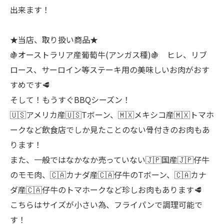
出来ます！
★当店、取り扱い商品★
🍇オーストラリア産葡萄牛(アンガス種)🍇 ヒレ、リブ
ロース、サーロイン等ステーキ用の美味しいお肉がおす
すめです🥩
そして！もうすぐBBQシーズン！
🇺🇸アメリカ産🇺🇸Tボーン、🇲🇽メキシコ産🇲🇽トマホ
ークなど飲食店でしか見たことのない骨付きのお肉もあ
ります！
また、一般ではなかなか売っていない🇯🇵国産🇯🇵仔牛
のモモ肉、🇨🇦カナダ産🇨🇦仔牛のTボーン、🇨🇦カナ
ダ産🇨🇦仔牛のトマホークなど珍しお肉もあります🥩
こちらはサイズが小さい為、フライパンで調理可能で
す！