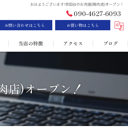
おはようございます!世田谷のお肉屋(精肉店)オープン！
090-4627-6093
お問い合わせはこちら
お買い物はこちら
当店の特徴
アクセス
ブログ
ステーキ
漫画特集
BBQ
肉店)オープン！
販売
持ち帰り