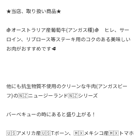
★当店、取り扱い商品★
🍇オーストラリア産葡萄牛(アンガス種)🍇 ヒレ、サー
ロイン、リブロース等ステーキ用のコクのある美味しい
お肉がおすすめです🥩
他にも抗生物質不使用のクリーンな牛肉(アンガスビー
フ)の🇳🇿ニュージーランド🇳🇿シリーズ
バーベキューの時にあると盛り上がる！
🇺🇸アメリカ産🇺🇸Tボーン、🇲🇽メキシコ産🇲🇽トマホ