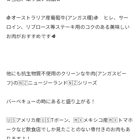
🍇オーストラリア産葡萄牛(アンガス種)🍇 ヒレ、サー
ロイン、リブロース等ステーキ用のコクのある美味しい
お肉がおすすめです🥩
他にも抗生物質不使用のクリーンな牛肉(アンガスビー
フ)の🇳🇿ニュージーランド🇳🇿シリーズ
バーベキューの時にあると盛り上がる！
🇺🇸アメリカ産🇺🇸Tボーン、🇲🇽メキシコ産🇲🇽トマホ
ークなど飲食店でしか見たことのない骨付きのお肉もあ
りますよ！