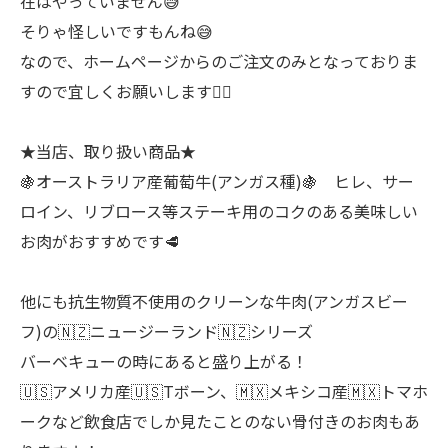
在はやっていません😅
そりゃ怪しいですもんね😅
なので、ホームページからのご注文のみとなっておりま
すので宜しくお願いします🙇‍♂
★当店、取り扱い商品★
🍇オーストラリア産葡萄牛(アンガス種)🍇 ヒレ、サー
ロイン、リブロース等ステーキ用のコクのある美味しい
お肉がおすすめです🥩
他にも抗生物質不使用のクリーンな牛肉(アンガスビー
フ)の🇳🇿ニュージーランド🇳🇿シリーズ
バーベキューの時にあると盛り上がる！
🇺🇸アメリカ産🇺🇸Tボーン、🇲🇽メキシコ産🇲🇽トマホ
ークなど飲食店でしか見たことのない骨付きのお肉もあ