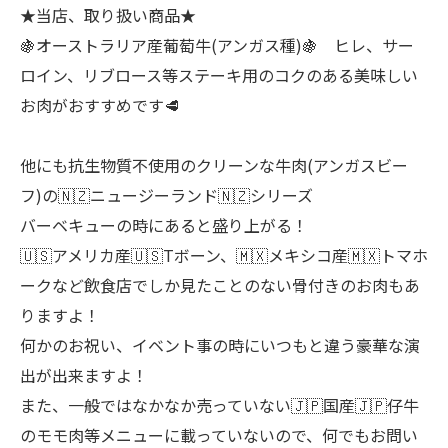
★当店、取り扱い商品★
🍇オーストラリア産葡萄牛(アンガス種)🍇 ヒレ、サー
ロイン、リブロース等ステーキ用のコクのある美味しい
お肉がおすすめです🥩
他にも抗生物質不使用のクリーンな牛肉(アンガスビー
フ)の🇳🇿ニュージーランド🇳🇿シリーズ
バーベキューの時にあると盛り上がる！
🇺🇸アメリカ産🇺🇸Tボーン、🇲🇽メキシコ産🇲🇽トマホ
ークなど飲食店でしか見たことのない骨付きのお肉もあ
りますよ！
何かのお祝い、イベント事の時にいつもと違う豪華な演
出が出来ますよ！
また、一般ではなかなか売っていない🇯🇵国産🇯🇵仔牛
のモモ肉等メニューに載っていないので、何でもお問い