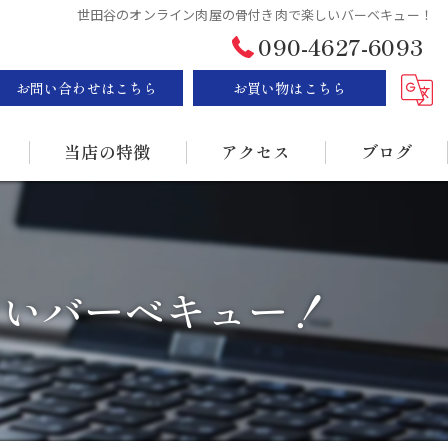
世田谷のオンライン肉屋の骨付き肉で楽しいバーベキュー！
090-4627-6093
お問い合わせはこちら
お買い物はこちら
当店の特徴
アクセス
ブログ
ステーキ
漫画特集
BBQ
しいバーベキュー！
販売
持ち帰り