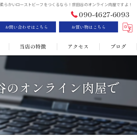
柔らかいローストビーフをつくるなら！世田谷のオンライン肉屋ですよ！
090-4627-6093
お問い合わせはこちら
お買い物はこちら
当店の特徴
アクセス
ブログ
ステーキ
漫画特集
谷のオンライン肉屋で
BBQ
販売
持ち帰り