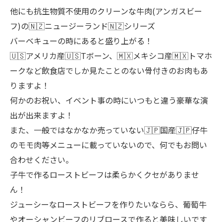
他にも抗生物質不使用のクリーンな牛肉(アンガスビー
フ)の🇳🇿ニュージーランド🇳🇿シリーズ
バーベキューの時にあると盛り上がる！
🇺🇸アメリカ産🇺🇸Tボーン、🇲🇽メキシコ産🇲🇽トマホ
ークなど飲食店でしか見たことのない骨付きのお肉もあ
りますよ！
何かのお祝い、イベント事の時にいつもと違う豪華な演
出が出来ますよ！
また、一般ではなかなか売っていない🇯🇵国産🇯🇵仔牛
のモモ肉等メニューに載っていないので、何でもお問い
合わせください。
子牛で作るローストビーフは柔らかくクセがありませ
ん！
ジューシーなローストビーフを作りたいならら、葡萄牛
やオーシャンビーフのリブロースで作ると美味しいです