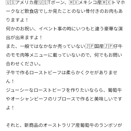
🇺🇸アメリカ産🇺🇸Tボーン、🇲🇽メキシコ産🇲🇽トマホ
ークなど飲食店でしか見たことのない骨付きのお肉もあ
りますよ！
何かのお祝い、イベント事の時にいつもと違う豪華な演
出が出来ますよ！
また、一般ではなかなか売っていない🇯🇵国産🇯🇵仔牛
のモモ肉等メニューに載っていないので、何でもお問い
合わせください。
子牛で作るローストビーフは柔らかくクセがありませ
ん！
ジューシーなローストビーフを作りたいならら、葡萄牛
やオーシャンビーフのリブロースで作ると美味しいです
よ！
それと、新商品のオーストラリア産葡萄牛のランボソが