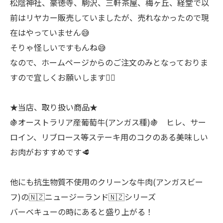
松陰神社、豪徳寺、駒沢、三軒茶屋、梅ヶ丘、経堂で以
前はリヤカー販売していましたが、売れなかったので現
在はやっていません😅
そりゃ怪しいですもんね😅
なので、ホームページからのご注文のみとなっておりま
すので宜しくお願いします🙇‍♂
★当店、取り扱い商品★
🍇オーストラリア産葡萄牛(アンガス種)🍇 ヒレ、サー
ロイン、リブロース等ステーキ用のコクのある美味しい
お肉がおすすめです🥩
他にも抗生物質不使用のクリーンな牛肉(アンガスビー
フ)の🇳🇿ニュージーランド🇳🇿シリーズ
バーベキューの時にあると盛り上がる！