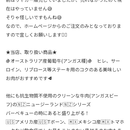
在はやっていません😅
そりゃ怪しいですもんね😅
なので、ホームページからのご注文のみとなっておりま
すので宜しくお願いします🙇‍♂
★当店、取り扱い商品★
🍇オーストラリア産葡萄牛(アンガス種)🍇 ヒレ、サー
ロイン、リブロース等ステーキ用のコクのある美味しい
お肉がおすすめです🥩
他にも抗生物質不使用のクリーンな牛肉(アンガスビー
フ)の🇳🇿ニュージーランド🇳🇿シリーズ
バーベキューの時にあると盛り上がる！
🇺🇸アメリカ産🇺🇸Tボーン、🇲🇽メキシコ産🇲🇽トマホ