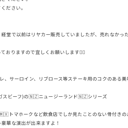
てください。
経堂で以前はリヤカー販売していましたが、売れなかった
おりますので宜しくお願いします🙇‍♂
 ヒレ、サーロイン、リブロース等ステーキ用のコクのある美
ビーフ)の🇳🇿ニュージーランド🇳🇿シリーズ
キシコ産🇲🇽トマホークなど飲食店でしか見たことのない骨付
う豪華な演出が出来ますよ！