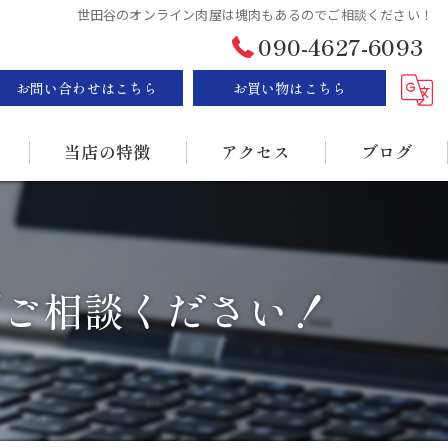
世田谷のオンライン肉屋は塊肉もあるのでご相談ください！
090-4627-6093
お問い合わせはこちら
お買い物はこちら
当店の特徴
アクセス
ブログ
ステーキ
漫画特集
BBQ
でご相談ください！
販売
持ち帰り