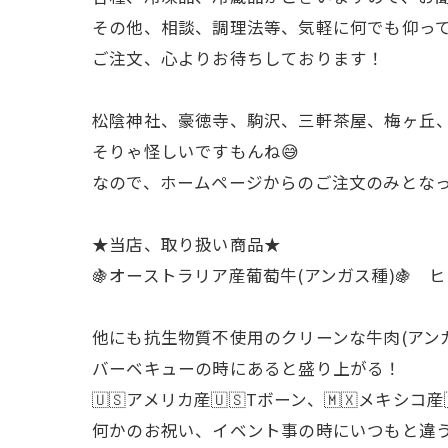
その他、相談、調理法等、気軽に何でも仰っ
ご注文、心よりお待ちしております！
松陰神社、豪徳寺、駒沢、三軒茶屋、梅ヶ丘、
そりゃ怪しいですもんね😅
なので、ホームページからのご注文のみとなって
★当店、取り扱い商品★
🍇オーストラリア産葡萄牛(アンガス種)🍇
他にも抗生物質不使用のクリーンな牛肉(アンガス
バーベキューの時にあると盛り上がる！
🇺🇸アメリカ産🇺🇸Tボーン、🇲🇽メ
何かのお祝い、イベント事の時にいつもと違