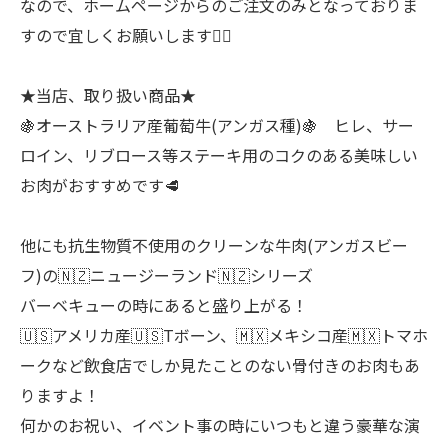
なので、ホームページからのご注文のみとなっておりま
すので宜しくお願いします🙇‍♂
★当店、取り扱い商品★
🍇オーストラリア産葡萄牛(アンガス種)🍇 ヒレ、サー
ロイン、リブロース等ステーキ用のコクのある美味しい
お肉がおすすめです🥩
他にも抗生物質不使用のクリーンな牛肉(アンガスビー
フ)の🇳🇿ニュージーランド🇳🇿シリーズ
バーベキューの時にあると盛り上がる！
🇺🇸アメリカ産🇺🇸Tボーン、🇲🇽メキシコ産🇲🇽トマホ
ークなど飲食店でしか見たことのない骨付きのお肉もあ
りますよ！
何かのお祝い、イベント事の時にいつもと違う豪華な演