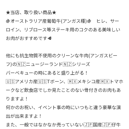
★当店、取り扱い商品★
🍇オーストラリア産葡萄牛(アンガス種)🍇 ヒレ、サー
ロイン、リブロース等ステーキ用のコクのある美味しい
お肉がおすすめです🥩
他にも抗生物質不使用のクリーンな牛肉(アンガスビー
フ)の🇳🇿ニュージーランド🇳🇿シリーズ
バーベキューの時にあると盛り上がる！
🇺🇸アメリカ産🇺🇸Tボーン、🇲🇽メキシコ産🇲🇽トマホ
ークなど飲食店でしか見たことのない骨付きのお肉もあ
りますよ！
何かのお祝い、イベント事の時にいつもと違う豪華な演
出が出来ますよ！
また、一般ではなかなか売っていない🇯🇵国産🇯🇵仔牛