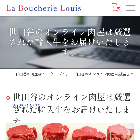
世田谷のオンライン肉屋は厳選
された輸入牛をお届けいたしま
す。
世田谷の肉屋ならLa Boucherie Louis
ブログ
世田谷のオンライン肉屋は厳選された輸入牛をお届けいたします。
世田谷のオンライン肉屋は厳選
2025/11/30
された輸入牛をお届けいたしま
す。