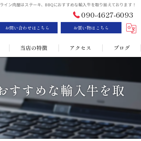
ライン肉屋はステーキ、BBQにおすすめな輸入牛を取り揃えております！
090-4627-6093
お問い合わせはこちら
お買い物はこちら
当店の特徴
アクセス
ブログ
ステーキ
漫画特集
おすすめな輸入牛を取
BBQ
販売
持ち帰り