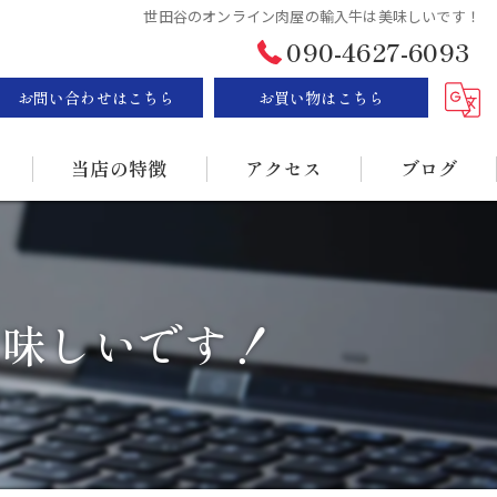
世田谷のオンライン肉屋の輸入牛は美味しいです！
090-4627-6093
お問い合わせはこちら
お買い物はこちら
当店の特徴
アクセス
ブログ
ステーキ
漫画特集
BBQ
美味しいです！
販売
持ち帰り