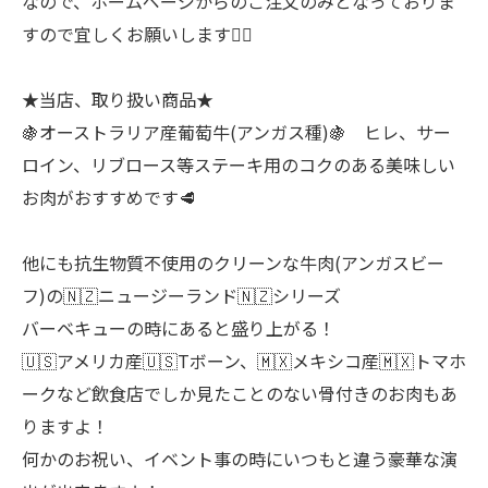
なので、ホームページからのご注文のみとなっておりま
すので宜しくお願いします🙇‍♂
★当店、取り扱い商品★
🍇オーストラリア産葡萄牛(アンガス種)🍇 ヒレ、サー
ロイン、リブロース等ステーキ用のコクのある美味しい
お肉がおすすめです🥩
他にも抗生物質不使用のクリーンな牛肉(アンガスビー
フ)の🇳🇿ニュージーランド🇳🇿シリーズ
バーベキューの時にあると盛り上がる！
🇺🇸アメリカ産🇺🇸Tボーン、🇲🇽メキシコ産🇲🇽トマホ
ークなど飲食店でしか見たことのない骨付きのお肉もあ
りますよ！
何かのお祝い、イベント事の時にいつもと違う豪華な演