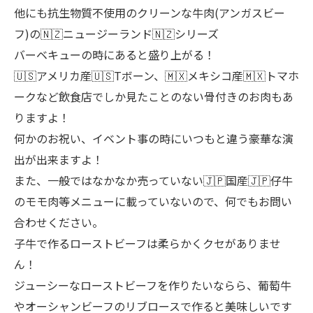
他にも抗生物質不使用のクリーンな牛肉(アンガスビー
フ)の🇳🇿ニュージーランド🇳🇿シリーズ
バーベキューの時にあると盛り上がる！
🇺🇸アメリカ産🇺🇸Tボーン、🇲🇽メキシコ産🇲🇽トマホ
ークなど飲食店でしか見たことのない骨付きのお肉もあ
りますよ！
何かのお祝い、イベント事の時にいつもと違う豪華な演
出が出来ますよ！
また、一般ではなかなか売っていない🇯🇵国産🇯🇵仔牛
のモモ肉等メニューに載っていないので、何でもお問い
合わせください。
子牛で作るローストビーフは柔らかくクセがありませ
ん！
ジューシーなローストビーフを作りたいならら、葡萄牛
やオーシャンビーフのリブロースで作ると美味しいです