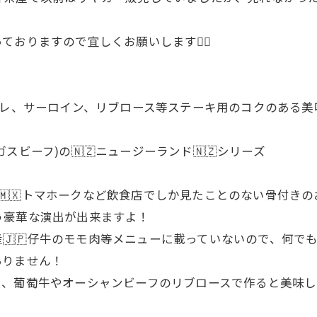
おりますので宜しくお願いします🙇‍♂
 ヒレ、サーロイン、リブロース等ステーキ用のコクのある美
ビーフ)の🇳🇿ニュージーランド🇳🇿シリーズ
キシコ産🇲🇽トマホークなど飲食店でしか見たことのない骨付
う豪華な演出が出来ますよ！
産🇯🇵仔牛のモモ肉等メニューに載っていないので、何で
ありません！
ら、葡萄牛やオーシャンビーフのリブロースで作ると美味し