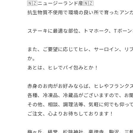
🇳🇿ニュージーランド産🇳🇿
抗生物質不使用で環境の良い所で育ったアン
ステーキに最適な部位、トマホーク、Tボー
また、ご要望に応じてヒレ、サーロイン、リ
か。
あとは、ヒレでパイ包みとか！
赤身のお肉がお好みならば、ヒレやフランク
各種、冷凍品、冷蔵品がございますので、お
その他、相談、調理法等、気軽に何でも仰っ
ご注文、心よりお待ちしております！
梅ヶ丘、経堂、松陰神社、豪徳寺、駒沢、三軒