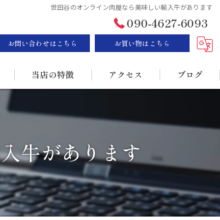
世田谷のオンライン肉屋なら美味しい輸入牛があります
090-4627-6093
お問い合わせはこちら
お買い物はこちら
当店の特徴
アクセス
ブログ
ステーキ
漫画特集
BBQ
輸入牛があります
販売
持ち帰り