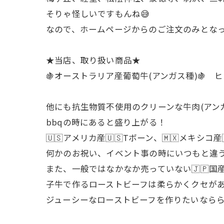
そりゃ怪しいですもんね😅
なので、ホームページからのご注文のみとなって
★当店、取り扱い商品★
🍇オーストラリア産葡萄牛(アンガス種)🍇
他にも抗生物質不使用のクリーンな牛肉(アンガス
bbqの時にあると盛り上がる！
🇺🇸アメリカ産🇺🇸Tボーン、🇲🇽メ
何かのお祝い、イベント事の時にいつもと違
また、一般ではなかなか売っていない🇯🇵国
子牛で作るローストビーフは柔らかくクセが
ジューシーなローストビーフを作りたいなら