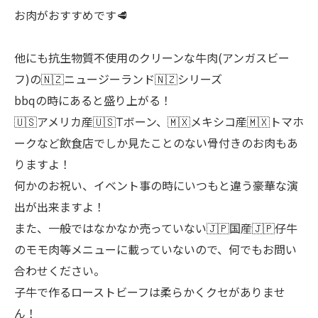
お肉がおすすめです🥩
他にも抗生物質不使用のクリーンな牛肉(アンガスビー
フ)の🇳🇿ニュージーランド🇳🇿シリーズ
bbqの時にあると盛り上がる！
🇺🇸アメリカ産🇺🇸Tボーン、🇲🇽メキシコ産🇲🇽トマホ
ークなど飲食店でしか見たことのない骨付きのお肉もあ
りますよ！
何かのお祝い、イベント事の時にいつもと違う豪華な演
出が出来ますよ！
また、一般ではなかなか売っていない🇯🇵国産🇯🇵仔牛
のモモ肉等メニューに載っていないので、何でもお問い
合わせください。
子牛で作るローストビーフは柔らかくクセがありませ
ん！