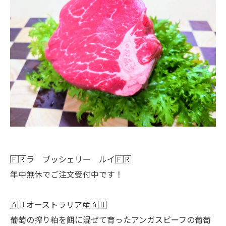
🇫🇷ラ ブッシェリー ルイ🇫🇷
年中無休でご注文受付中です！
🇦🇺オーストラリア産🇦🇺
葡萄の搾り粕を餌に混ぜて育ったアンガスビーフの葡萄