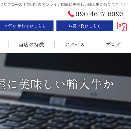
はリブロース！世田谷のオンライン肉屋に美味しい輸入牛かありますよ！
090-4627-6093
お問い合わせはこちら
お買い物はこちら
当店の特徴
アクセス
ブログ
ステーキ
漫画特集
屋に美味しい輸入牛か
BBQ
販売
持ち帰り