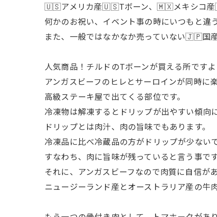
🇺🇸アメリカ産🇺🇸Tボーン、🇲🇽メ
何かのお祝い、イベント事の時にいつもと違
また、一般ではなかなか売っていない🇯🇵国
人気商品！チルドのTボーンが買える所ですよ
アンガスビーフのヒレとサーロインが同時に
高級ステーキ屋で出てくる部位です。
冷凍物は解凍するとドリップが出やすい傾向
ドリップとは肉汁、肉の旨味でもあります。
冷凍品に比べ冷蔵品の方がドリップが少ない
すなわち、肉に旨味が残っていると言う事で
それに、アンガスビーフなので肉質に自信が
ニュージーランド産とオーストラリア産の牛
もう一つの骨付き肉として、トマホークがあ