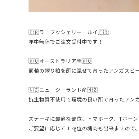
🇫🇷ラ ブッシェリー ルイ🇫🇷
年中無休でご注文受付中です！
🇦🇺オーストラリア産🇦🇺
葡萄の搾り粕を餌に混ぜて育ったアンガスビ
🇳🇿ニュージーランド産🇳🇿
抗生物質不使用で環境の良い所で育ったアン
ステーキに最適な部位、トマホーク、Tボー
ご要望に応じて１㎏位の塊肉も出来ますので