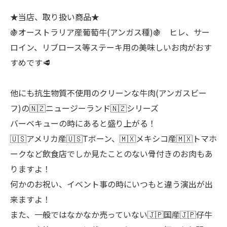
★当店、取り扱い商品★
🍇オーストラリア産葡萄牛(アンガス種)🍇 ヒレ、サー
ロイン、リブロース等ステーキ用の美味しいお肉がおす
すめです🥩
他にも抗生物質不使用のクリーンな牛肉(アンガスビー
フ)の🇳🇿ニュージーランド🇳🇿シリーズ
バーベキューの時にあると盛り上がる！
🇺🇸アメリカ産🇺🇸Tボーン、🇲🇽メキシコ産🇲🇽トマホ
ークなど飲食店でしか見たことのない骨付きのお肉もあ
りますよ！
何かのお祝い、イベント事の時にいつもと違う演出が出
来ますよ！
また、一般ではなかなか売っていない🇯🇵国産🇯🇵仔牛