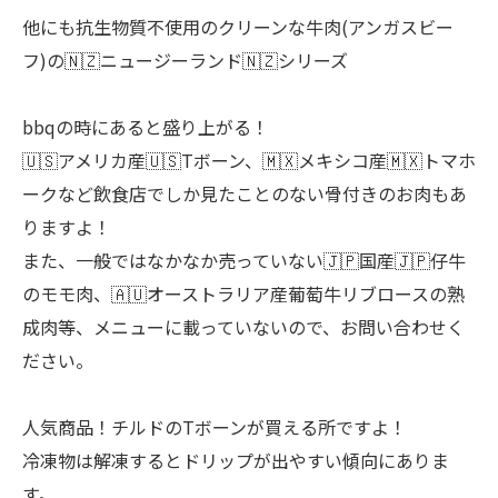
他にも抗生物質不使用のクリーンな牛肉(アンガスビー
フ)の🇳🇿ニュージーランド🇳🇿シリーズ
bbqの時にあると盛り上がる！
🇺🇸アメリカ産🇺🇸Tボーン、🇲🇽メキシコ産🇲🇽トマホ
ークなど飲食店でしか見たことのない骨付きのお肉もあ
りますよ！
また、一般ではなかなか売っていない🇯🇵国産🇯🇵仔牛
のモモ肉、🇦🇺オーストラリア産葡萄牛リブロースの熟
成肉等、メニューに載っていないので、お問い合わせく
ださい。
人気商品！チルドのTボーンが買える所ですよ！
冷凍物は解凍するとドリップが出やすい傾向にありま
す。