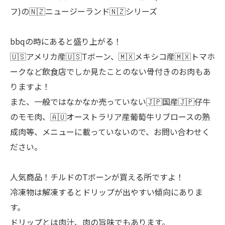
フ)の🇳🇿ニュージーランド🇳🇿シリーズ
bbqの時にあると盛り上がる！
🇺🇸アメリカ産🇺🇸Tボーン、🇲🇽メキシコ産🇲🇽トマホ
ークなど飲食店でしか見たことのない骨付きのお肉もあ
りますよ！
また、一般ではなかなか売っていない🇯🇵国産🇯🇵仔牛
のモモ肉、🇦🇺オーストラリア産葡萄牛リブロースの熟
成肉等、メニューに載っていないので、お問い合わせく
ださい。
人気商品！チルドのTボーンが買える所ですよ！
冷凍物は解凍するとドリップが出やすい傾向にありま
す。
ドリップとは肉汁、肉の旨味でもあります。