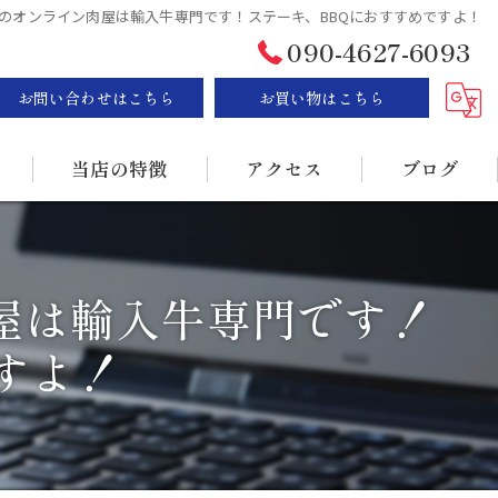
のオンライン肉屋は輸入牛専門です！ステーキ、BBQにおすすめですよ！
090-4627-6093
お問い合わせはこちら
お買い物はこちら
当店の特徴
アクセス
ブログ
ステーキ
漫画特集
屋は輸入牛専門です！
BBQ
すよ！
販売
持ち帰り