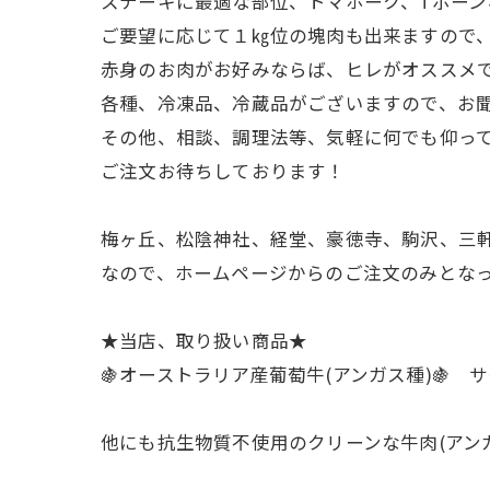
ステーキに最適な部位、トマホーク、Tボーン
ご要望に応じて１㎏位の塊肉も出来ますので
赤身のお肉がお好みならば、ヒレがオススメ
各種、冷凍品、冷蔵品がございますので、お
その他、相談、調理法等、気軽に何でも仰っ
ご注文お待ちしております！
梅ヶ丘、松陰神社、経堂、豪徳寺、駒沢、三軒
なので、ホームページからのご注文のみとなって
★当店、取り扱い商品★
🍇オーストラリア産葡萄牛(アンガス種)🍇
他にも抗生物質不使用のクリーンな牛肉(アンガス