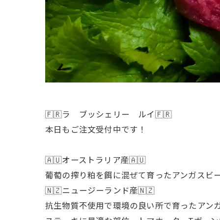
🇫🇷ラ ブッシェリー ルイ🇫🇷
本日もご注文受付中です！
🇦🇺オーストラリア産🇦🇺
葡萄の搾り粕を餌に混ぜて育ったアンガスビ
🇳🇿ニュージーランド産🇳🇿
抗生物質不使用で環境の良い所で育ったアン