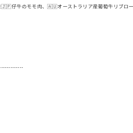
産🇯🇵仔牛のモモ肉、🇦🇺オーストラリア産葡萄牛リブ
-------------