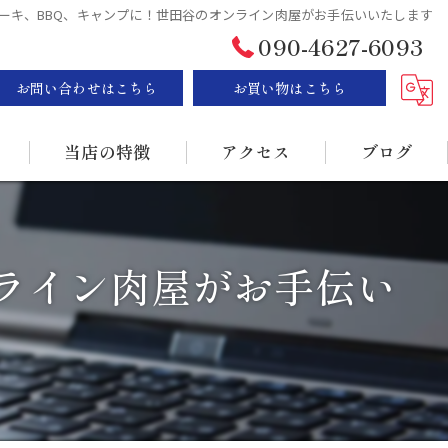
ーキ、BBQ、キャンプに！世田谷のオンライン肉屋がお手伝いいたします
090-4627-6093
お問い合わせはこちら
お買い物はこちら
当店の特徴
アクセス
ブログ
ステーキ
漫画特集
ライン肉屋がお手伝い
BBQ
販売
持ち帰り