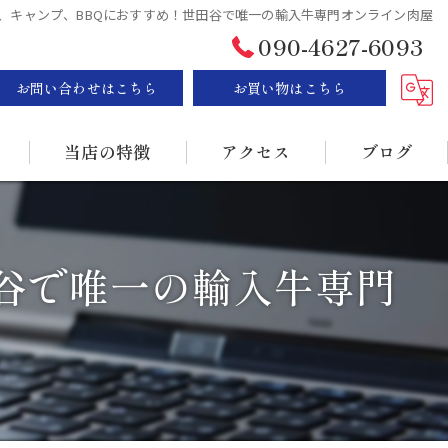
、キャンプ、BBQにおすすめ！世田谷で唯一の輸入牛専門オンライン肉屋
090-4627-6093
お問い合わせはこちら
お買い物はこちら
当店の特徴
アクセス
ブログ
ステーキ
漫画特集
谷で唯一の輸入牛専門
BBQ
販売
持ち帰り