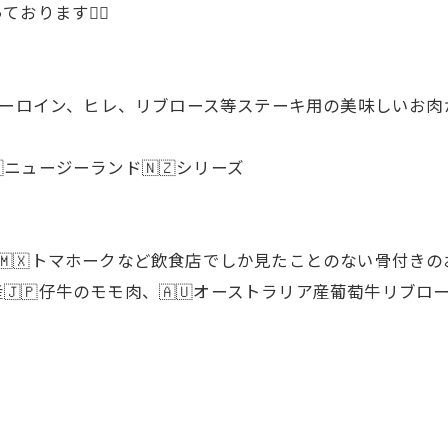
おります🙇‍♂
 サーロイン、ヒレ、リブロース等ステーキ用の美味しいお肉
ニュージーランド🇳🇿シリーズ
キシコ産🇲🇽トマホークなど飲食店でしか見たことのない骨付
産🇯🇵仔牛のモモ肉、🇦🇺オーストラリア産葡萄牛リブ