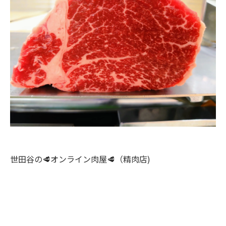
世田谷の🥩オンライン肉屋🥩（精肉店)