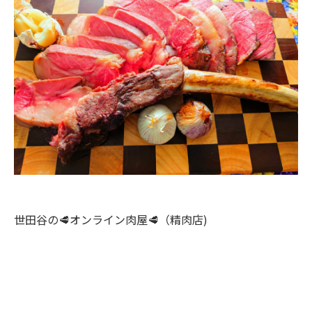
世田谷の🥩オンライン肉屋🥩（精肉店)