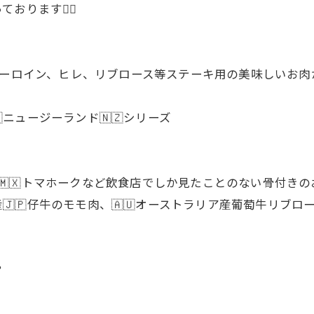
おります🙇‍♂
 サーロイン、ヒレ、リブロース等ステーキ用の美味しいお肉
ニュージーランド🇳🇿シリーズ
キシコ産🇲🇽トマホークなど飲食店でしか見たことのない骨付
産🇯🇵仔牛のモモ肉、🇦🇺オーストラリア産葡萄牛リブ
？