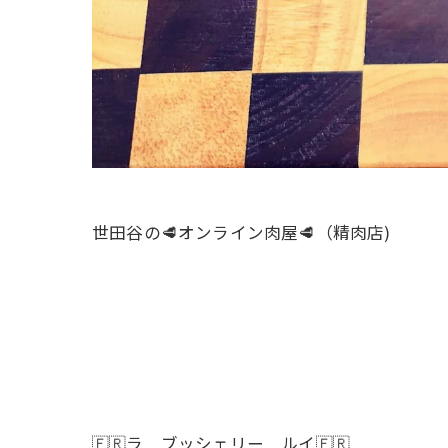
世田谷の🥩オンライン肉屋🥩（精肉店)
🇫🇷ラ ブッシェリー ルイ🇫🇷