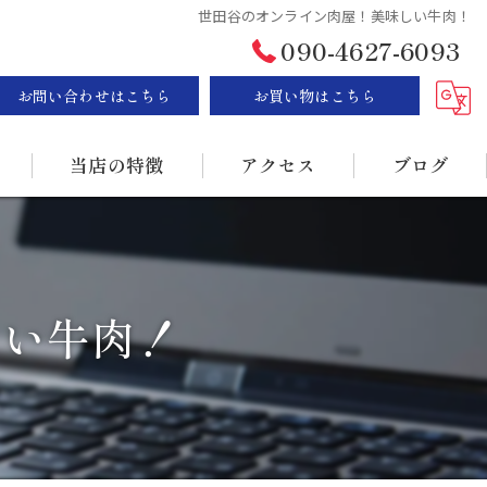
世田谷のオンライン肉屋！美味しい牛肉！
090-4627-6093
お問い合わせはこちら
お買い物はこちら
当店の特徴
アクセス
ブログ
ステーキ
漫画特集
BBQ
しい牛肉！
販売
持ち帰り