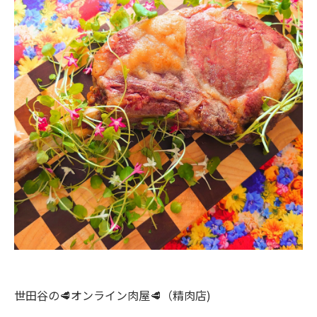
世田谷の🥩オンライン肉屋🥩（精肉店)