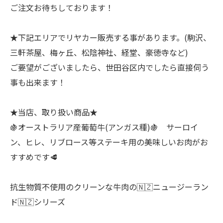
ご注文お待ちしております！
★下記エリアでリヤカー販売する事があります。(駒沢、
三軒茶屋、梅ヶ丘、松陰神社、経堂、豪徳寺など)
ご要望がございましたら、世田谷区内でしたら直接伺う
事も出来ます！
★当店、取り扱い商品★
🍇オーストラリア産葡萄牛(アンガス種)🍇 サーロイ
ン、ヒレ、リブロース等ステーキ用の美味しいお肉がお
すすめです🥩
抗生物質不使用のクリーンな牛肉の🇳🇿ニュージーラン
ド🇳🇿シリーズ