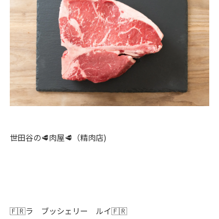
世田谷の🥩肉屋🥩（精肉店)
🇫🇷ラ ブッシェリー ルイ🇫🇷