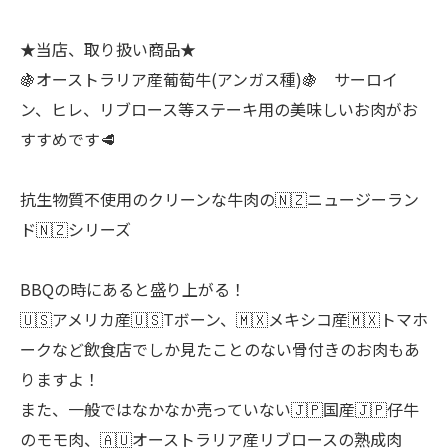
★当店、取り扱い商品★
🍇オーストラリア産葡萄牛(アンガス種)🍇 サーロイ
ン、ヒレ、リブロース等ステーキ用の美味しいお肉がお
すすめです🥩
抗生物質不使用のクリーンな牛肉の🇳🇿ニュージーラン
ド🇳🇿シリーズ
BBQの時にあると盛り上がる！
🇺🇸アメリカ産🇺🇸Tボーン、🇲🇽メキシコ産🇲🇽トマホ
ークなど飲食店でしか見たことのない骨付きのお肉もあ
りますよ！
また、一般ではなかなか売っていない🇯🇵国産🇯🇵仔牛
のモモ肉、🇦🇺オーストラリア産リブロースの熟成肉