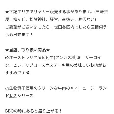
★下記エリアでリヤカー販売する事があります。(三軒茶
屋、梅ヶ丘、松陰神社、経堂、豪徳寺、駒沢など)
ご要望がございましたら、世田谷区内でしたら直接伺う
事も出来ます！
★当店、取り扱い商品★
🍇オーストラリア産葡萄牛(アンガス種)🍇 サーロイ
ン、ヒレ、リブロース等ステーキ用の美味しいお肉がお
すすめです🥩
抗生物質不使用のクリーンな牛肉の🇳🇿ニュージーラン
ド🇳🇿シリーズ
BBQの時にあると盛り上がる！