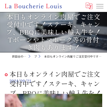
本日もオンライン肉屋でご注文
受付中です！ステーキ、キャン
プ、BBQに美味しい輸入牛を！
Tボーンやトマホーク等の骨付
き肉もあります！
世田谷の肉屋ならLa Boucherie Louis
ブログ
本日もオンライン肉屋でご注文受付中です！ステーキ、キャンプ、BBQに美味しい輸入牛を！Tボーンやトマホーク等の骨付き肉もあります！
本日もオンライン肉屋でご注文
2024/09/21
受付中です！ステーキ、キャン
プ、BBQに美味しい輸入牛を！
Tボーンやトマホーク等の骨付